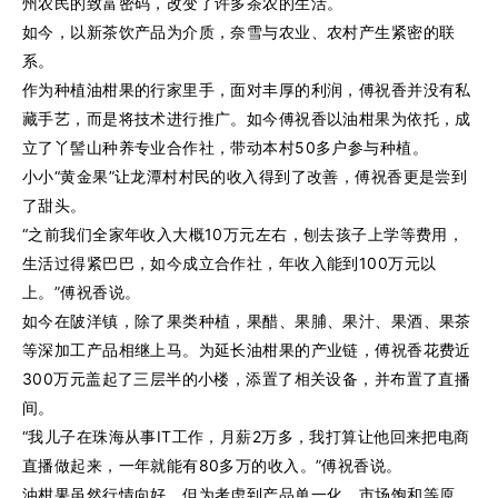
州农民的致富密码，改变了许多茶农的生活。
如今，以新茶饮产品为介质，奈雪与农业、农村产生紧密的联
系。
作为种植油柑果的行家里手，面对丰厚的利润，傅祝香并没有私
藏手艺，而是将技术进行推广。如今傅祝香以油柑果为依托，成
立了丫髻山种养专业合作社，带动本村50多户参与种植。
小小“黄金果”让龙潭村村民的收入得到了改善，傅祝香更是尝到
了甜头。
“之前我们全家年收入大概10万元左右，刨去孩子上学等费用，
生活过得紧巴巴，如今成立合作社，年收入能到100万元以
上。”傅祝香说。
如今在陂洋镇，除了果类种植，果醋、果脯、果汁、果酒、果茶
等深加工产品相继上马。为延长油柑果的产业链，傅祝香花费近
300万元盖起了三层半的小楼，添置了相关设备，并布置了直播
间。
“我儿子在珠海从事IT工作，月薪2万多，我打算让他回来把电商
直播做起来，一年就能有80多万的收入。”傅祝香说。
油柑果虽然行情向好，但为考虑到产品单一化、市场饱和等原