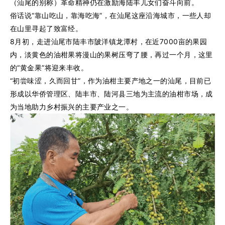
（汕尾的别称）革命精神仍在激励海陆丰儿女们奋斗向前。
俗话说“靠山吃山，靠海吃海”，在汕尾这座沿海城市，一些人却
在山里寻起了致富经。
8月初，走进汕尾市陆丰市陂洋镇龙潭村，在近7000亩的果园
内，淡黄色的油柑果将漫山的果树压弯了腰，再过一个月，这里
的“黄金果”将迎来丰收。
“初尝味涩，久而回甘”，作为油柑主要产地之一的汕尾，目前已
形成以华侨管理区、陆丰市、陆河县三地为主流的油柑市场，成
为当地助力乡村振兴的主要产业之一。