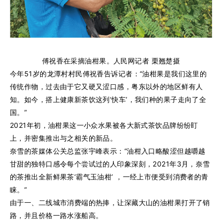
傅祝香在采摘油柑果。人民网记者 栗翘楚摄
今年51岁的龙潭村村民傅祝香告诉记者：“油柑果是我们这里的
传统作物，过去由于它又硬又涩口感，粤东以外的地区鲜有人
知。如今，搭上健康新茶饮这列‘快车’，我们种的果子走向了全
国。”
2021年初，油柑果这一小众水果被各大新式茶饮品牌纷纷盯
上，并密集推出与之相关的新品。
奈雪的茶媒体公关总监张宇峰表示：“油柑入口略酸涩但越嚼越
甘甜的独特口感令每个尝试过的人印象深刻，2021年3月，奈雪
的茶推出全新鲜果茶‘霸气玉油柑’ ，一经上市便受到消费者的青
睐。”
由于一、二线城市消费端的热捧，让深藏大山的油柑果打开了销
路，并且价格一路水涨船高。