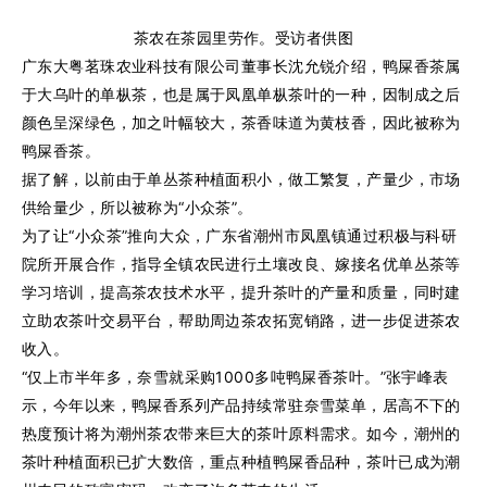
茶农在茶园里劳作。受访者供图
广东大粤茗珠农业科技有限公司董事长沈允锐介绍，鸭屎香茶属
于大乌叶的单枞茶，也是属于凤凰单枞茶叶的一种，因制成之后
颜色呈深绿色，加之叶幅较大，茶香味道为黄枝香，因此被称为
鸭屎香茶。
据了解，以前由于单丛茶种植面积小，做工繁复，产量少，市场
供给量少，所以被称为“小众茶”。
为了让“小众茶”推向大众，广东省潮州市凤凰镇通过积极与科研
院所开展合作，指导全镇农民进行土壤改良、嫁接名优单丛茶等
学习培训，提高茶农技术水平，提升茶叶的产量和质量，同时建
立助农茶叶交易平台，帮助周边茶农拓宽销路，进一步促进茶农
收入。
“仅上市半年多，奈雪就采购1000多吨鸭屎香茶叶。”张宇峰表
示，今年以来，鸭屎香系列产品持续常驻奈雪菜单，居高不下的
热度预计将为潮州茶农带来巨大的茶叶原料需求。如今，潮州的
茶叶种植面积已扩大数倍，重点种植鸭屎香品种，茶叶已成为潮