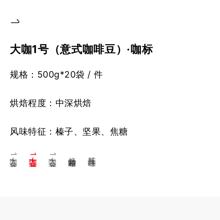
大咖1号（意式咖啡豆）·咖标
规格：500g*20袋 / 件
规
烘焙程度：中深烘焙
烘
风味特征：榛子、坚果、焦糖
风
大咖1号（意式咖啡豆）·红标
大咖1号（意式咖啡豆）·咖标
大咖1号（意式咖啡豆）·蓝标
焙炒咖啡粉
挂耳咖啡