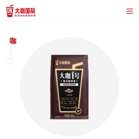
咖
COFFEE